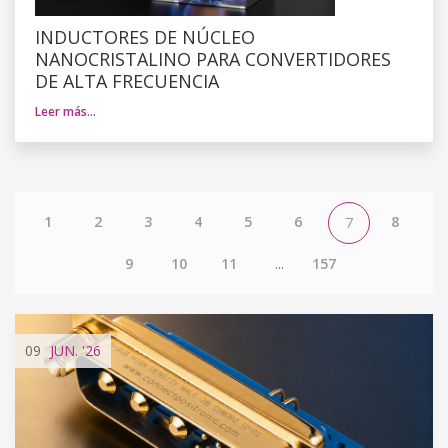
INDUCTORES DE NÚCLEO
NANOCRISTALINO PARA CONVERTIDORES
DE ALTA FRECUENCIA
Leer más…
1
2
3
4
5
6
8
7
9
10
11
...
157
09
JUN.
'26