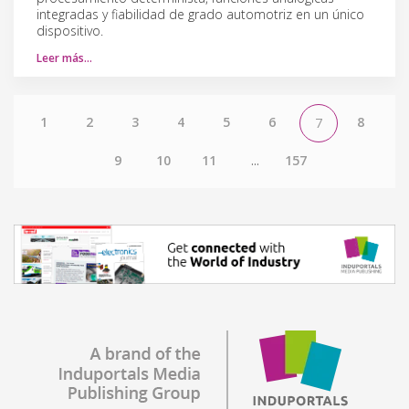
integradas y fiabilidad de grado automotriz en un único
dispositivo.
Leer más…
1
2
3
4
5
6
8
7
9
10
11
...
157