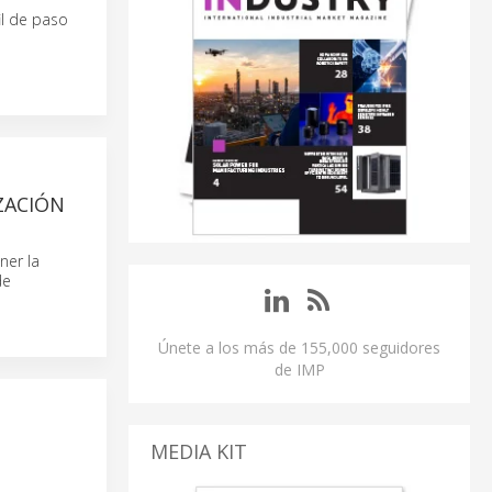
il de paso
ZACIÓN
ner la
de
Únete a los más de 155,000 seguidores
de IMP
MEDIA KIT