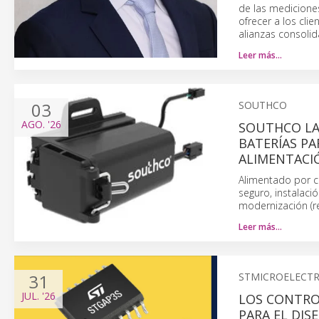
de las mediciones
ofrecer a los cli
alianzas consolid
Leer más…
03
SOUTHCO
AGO.
'26
SOUTHCO L
BATERÍAS PA
ALIMENTACI
Alimentado por cu
seguro, instalaci
modernización (ret
Leer más…
31
STMICROELECT
JUL.
'26
LOS CONTRO
PARA EL DIS