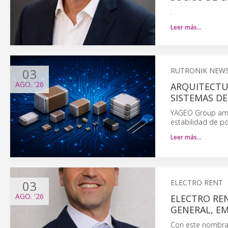
.
Leer más…
03
RUTRONIK NEW
AGO.
'26
ARQUITECTU
SISTEMAS DE
YAGEO Group ampl
estabilidad de po
Leer más…
03
ELECTRO RENT
AGO.
'26
ELECTRO REN
GENERAL, EM
Con este nombram