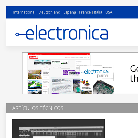
International
Deutschland
España
France
Italia
USA
ARTÍCULOS TÉCNICOS