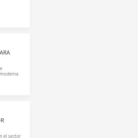
ARA
de
l moderna.
OR
 el sector