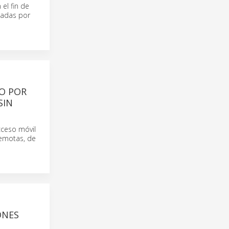
el fin de
dadas por
O POR
SIN
ceso móvil
remotas, de
ONES