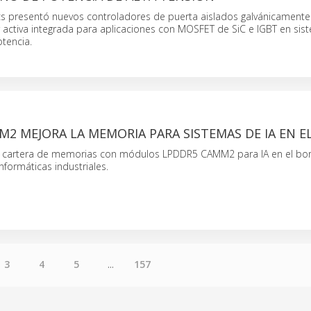
cs presentó nuevos controladores de puerta aislados galvánicamente
r activa integrada para aplicaciones con MOSFET de SiC e IGBT en sis
otencia.
2 MEJORA LA MEMORIA PARA SISTEMAS DE IA EN E
u cartera de memorias con módulos LPDDR5 CAMM2 para IA en el bor
nformáticas industriales.
3
4
5
...
157