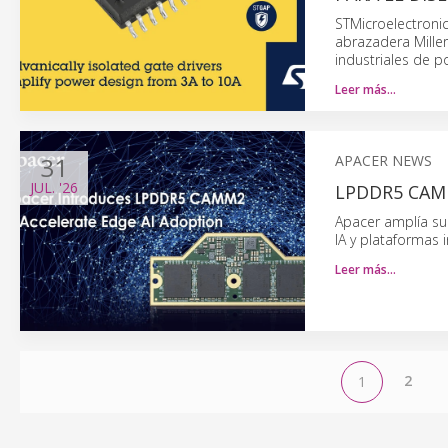
STMicroelectroni
abrazadera Mille
industriales de p
Leer más…
31
APACER NEWS
JUL.
'26
LPDDR5 CAMM
Apacer amplía s
IA y plataformas i
Leer más…
2
1