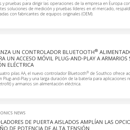
 y pruebas para dirigir las operaciones de la empresa en Europa con 
entes soluciones de medición y pruebas líderes en el mercado, respal
adas con fabricantes de equipos originales (OEM).
®
ANZA UN CONTROLADOR BLUETOOTH
ALIMENTAD
RA UN ACCESO MÓVIL PLUG-AND-PLAY A ARMARIOS 
ÓN ELÉCTRICA
®
atro pilas AA, el nuevo controlador Bluetooth
de Southco ofrece ac
ón Plug-and-Play y una larga duración de la batería para aplicaciones 
rofit) y armarios sin alimentación eléctrica.
RONICS NEWS
LADORES DE PUERTA AISLADOS AMPLÍAN LAS OPCI
EÑO DE POTENCIA DE ALTA TENSIÓN