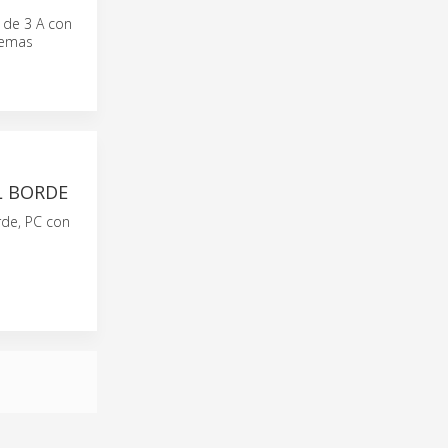
 de 3 A con
temas
L BORDE
de, PC con