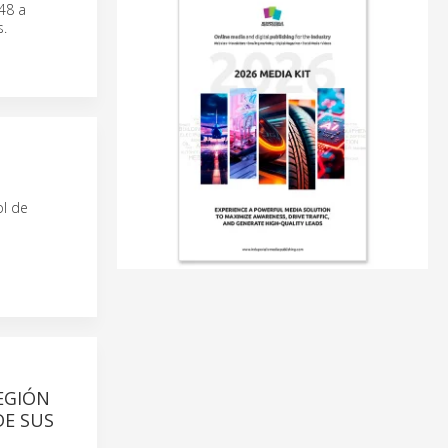
48 a
s.
l de
EGIÓN
DE SUS