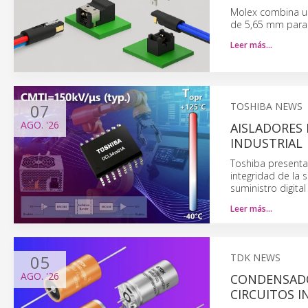
Molex combina una
de 5,65 mm para 
Leer más…
07
TOSHIBA NEWS
AGO.
'26
AISLADORES 
INDUSTRIAL
Toshiba presenta
integridad de la 
suministro digital 
Leer más…
05
TDK NEWS
AGO.
'26
CONDENSADO
CIRCUITOS 