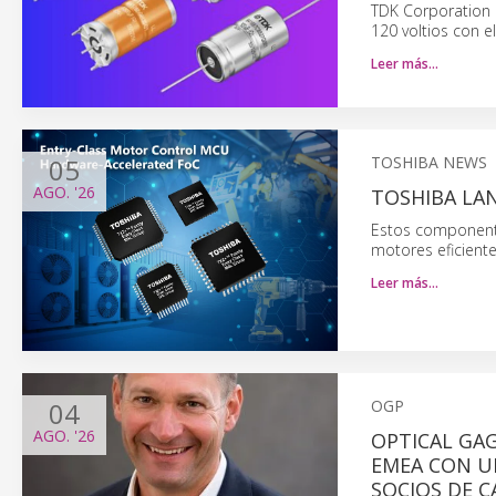
TDK Corporation 
120 voltios con e
Leer más…
05
TOSHIBA NEWS
AGO.
'26
TOSHIBA LA
Estos componente
motores eficiente
Leer más…
04
OGP
AGO.
'26
OPTICAL GA
EMEA CON UN
SOCIOS DE C