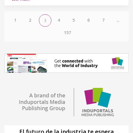
1
2
4
5
6
7
...
3
157
El futuro de la industria te espera