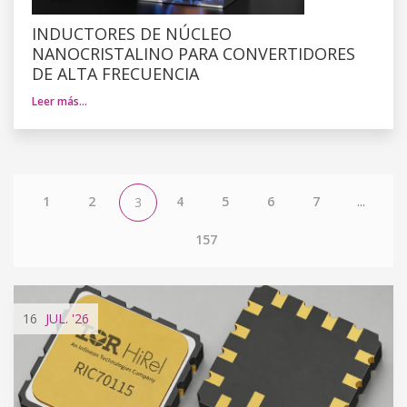
INDUCTORES DE NÚCLEO
NANOCRISTALINO PARA CONVERTIDORES
DE ALTA FRECUENCIA
Leer más…
1
2
4
5
6
7
...
3
157
16
JUL.
'26