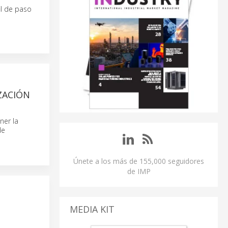
il de paso
ZACIÓN
ner la
de
Únete a los más de 155,000 seguidores
de IMP
MEDIA KIT