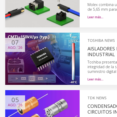
Molex combina una
de 5,65 mm para 
Leer más…
07
TOSHIBA NEWS
AGO.
'26
AISLADORES 
INDUSTRIAL
Toshiba presenta
integridad de la 
suministro digital 
Leer más…
05
TDK NEWS
AGO.
'26
CONDENSADO
CIRCUITOS 