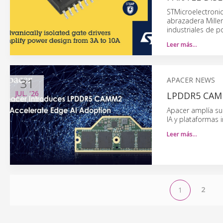
STMicroelectroni
abrazadera Mille
industriales de p
Leer más…
31
APACER NEWS
JUL.
'26
LPDDR5 CAMM
Apacer amplía s
IA y plataformas i
Leer más…
2
1