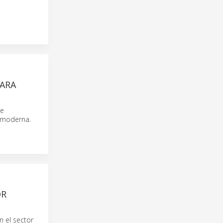
ARA
de
l moderna.
OR
 el sector