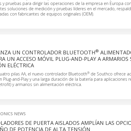
 y pruebas para dirigir las operaciones de la empresa en Europa con 
entes soluciones de medición y pruebas líderes en el mercado, respal
adas con fabricantes de equipos originales (OEM).
®
ANZA UN CONTROLADOR BLUETOOTH
ALIMENTAD
RA UN ACCESO MÓVIL PLUG-AND-PLAY A ARMARIOS 
ÓN ELÉCTRICA
®
atro pilas AA, el nuevo controlador Bluetooth
de Southco ofrece ac
ón Plug-and-Play y una larga duración de la batería para aplicaciones 
rofit) y armarios sin alimentación eléctrica.
RONICS NEWS
LADORES DE PUERTA AISLADOS AMPLÍAN LAS OPCI
EÑO DE POTENCIA DE ALTA TENSIÓN