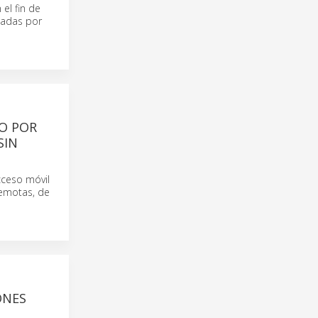
el fin de
dadas por
O POR
SIN
ceso móvil
remotas, de
ONES