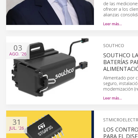
de las mediciones
ofrecer a los cli
alianzas consolid
Leer más…
03
SOUTHCO
AGO.
'26
SOUTHCO L
BATERÍAS PA
ALIMENTACI
Alimentado por cu
seguro, instalaci
modernización (ret
Leer más…
31
STMICROELECT
JUL.
'26
LOS CONTRO
PARA EL DIS