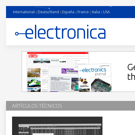
International
Deutschland
España
France
Italia
USA
ARTÍCULOS TÉCNICOS