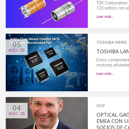
TDK Corporation 
120 voltios con e
Leer más…
05
TOSHIBA NEWS
AGO.
'26
TOSHIBA LA
Estos componente
motores eficiente
Leer más…
04
OGP
AGO.
'26
OPTICAL GA
EMEA CON UN
SOCIOS DE C