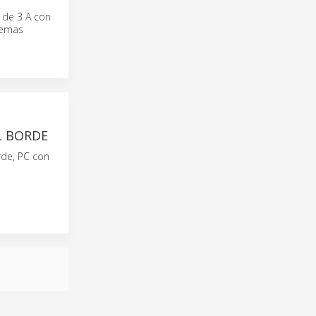
 de 3 A con
temas
L BORDE
de, PC con