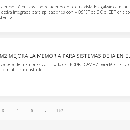
cs presentó nuevos controladores de puerta aislados galvánicamente
r activa integrada para aplicaciones con MOSFET de SiC e IGBT en sis
otencia.
2 MEJORA LA MEMORIA PARA SISTEMAS DE IA EN E
u cartera de memorias con módulos LPDDR5 CAMM2 para IA en el bor
nformáticas industriales.
3
4
5
...
157