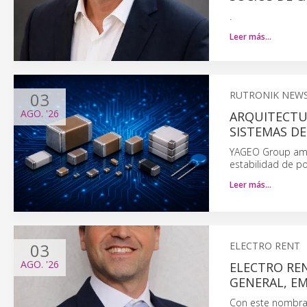
.
Leer más…
03
RUTRONIK NEW
AGO.
'26
ARQUITECTU
SISTEMAS DE
YAGEO Group ampl
estabilidad de po
Leer más…
03
ELECTRO RENT
AGO.
'26
ELECTRO REN
GENERAL, EM
Con este nombram