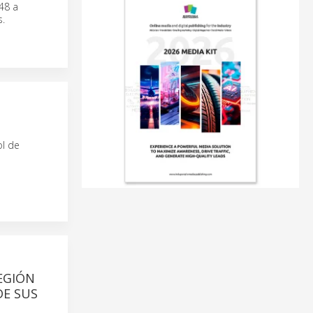
48 a
s.
l de
EGIÓN
DE SUS