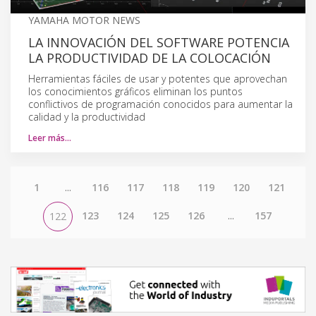
YAMAHA MOTOR NEWS
LA INNOVACIÓN DEL SOFTWARE POTENCIA
LA PRODUCTIVIDAD DE LA COLOCACIÓN
Herramientas fáciles de usar y potentes que aprovechan
los conocimientos gráficos eliminan los puntos
conflictivos de programación conocidos para aumentar la
calidad y la productividad
Leer más…
1
...
116
117
118
119
120
121
123
124
125
126
...
157
122