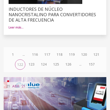
INDUCTORES DE NÚCLEO
NANOCRISTALINO PARA CONVERTIDORES
DE ALTA FRECUENCIA
Leer más…
1
...
116
117
118
119
120
121
123
124
125
126
...
157
122
21
ABR.
'21