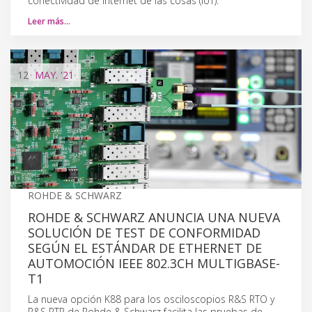
conectividad de Internet de las cosas (IoT).
Leer más…
12
MAY.
'21
ROHDE & SCHWARZ
ROHDE & SCHWARZ ANUNCIA UNA NUEVA
SOLUCIÓN DE TEST DE CONFORMIDAD
SEGÚN EL ESTÁNDAR DE ETHERNET DE
AUTOMOCIÓN IEEE 802.3CH MULTIGBASE-
T1
La nueva opción K88 para los osciloscopios R&S RTO y
R&S RTP de Rohde & Schwarz facilita las pruebas de