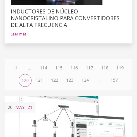
INDUCTORES DE NÚCLEO
NANOCRISTALINO PARA CONVERTIDORES
DE ALTA FRECUENCIA
Leer más…
1
...
114
115
116
117
118
119
121
122
123
124
...
157
120
20
MAY.
'21