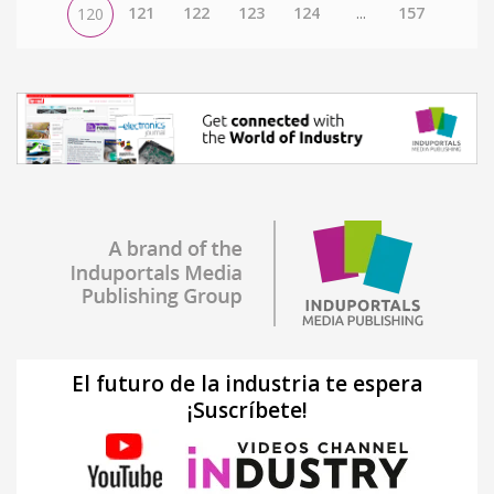
121
122
123
124
...
157
120
El futuro de la industria te espera
¡Suscríbete!