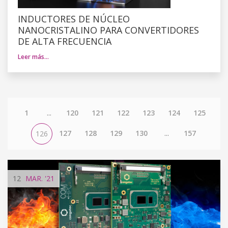
INDUCTORES DE NÚCLEO
NANOCRISTALINO PARA CONVERTIDORES
DE ALTA FRECUENCIA
Leer más…
1
...
120
121
122
123
124
125
127
128
129
130
...
157
126
12
MAR.
'21