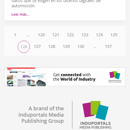
datos que se exigen en los diseños digitales de
automoción.
Leer más…
1
...
120
121
122
123
124
125
127
128
129
130
...
157
126