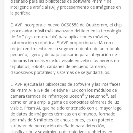
diseñado para las bibliotecas de software Prism™ de
inteligencia artificial (IA) y procesamiento de imágenes en
la periferia.
El AVP incorpora el nuevo QCS8550 de Qualcomm, el chip
procesador móvil más avanzado del líder en la tecnología
de SoC (system-on-chip) para aplicaciones móviles,
automoción y robótica. El AVP proporciona la IA con el
mejor rendimiento en su segmento dentro de un módulo
pequeño, ligero y de bajo consumo para integración de
cámaras térmicas y de luz visible en vehículos aéreos no
tripulados, robots, cardanes de pequeño tamaño,
dispositivos portátiles y sistemas de seguridad fijos.
El AVP ejecuta las bibliotecas de software y las interfaces
de Prism AI e ISP de Teledyne FLIR con los módulos de
®
®
cámara térmica de infrarrojos Boson
y Neutrino
, así
como en una amplia gama de conocidas cámaras de luz
visible. Prism AI, que ha sido entrenado con el mayor lago
de datos de imágenes térmicas en el mundo, formado
por más de 5 millones de anotaciones, es un potente
software de percepción diseñado para detección,
clasificación y seguimiento de objetivos u objetos en