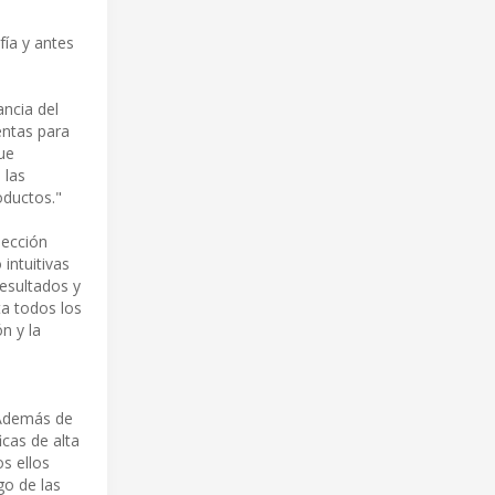
fía y antes
ncia del
entas para
ue
 las
oductos."
pección
intuitivas
resultados y
ta todos los
n y la
 Además de
cas de alta
s ellos
o de las