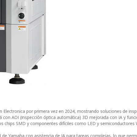
 Electronica por primera vez en 2024, mostrando soluciones de insp
tará con AOI (inspección óptica automática) 3D mejorada con IA y func
utos chips SMD y componentes difíciles como LED y semiconductores
OI de Yamaha con asistencia de IA para tareas complejas, lo que perm