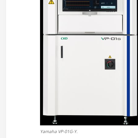
Yamaha VP-01G-Y.