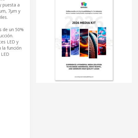
y puesta a
2µm, 7µm y
les.
ás de un 50%
ucción.
tes LED y
 la función
s LED