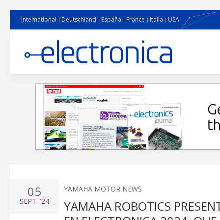
International
Deutschland
España
France
Italia
USA
05
YAMAHA MOTOR NEWS
SEPT.
'24
YAMAHA ROBOTICS PRESENT