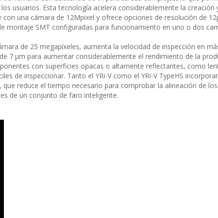
los usuarios. Esta tecnología acelera considerablemente la creación 
iene con una cámara de 12Mpixel y ofrece opciones de resolución de 1
de montaje SMT configuradas para funcionamiento en uno o dos carri
ámara de 25 megapíxeles, aumenta la velocidad de inspección en m
de 7 µm para aumentar considerablemente el rendimiento de la prod
ponentes con superficies opacas o altamente reflectantes, como len
les de inspeccionar. Tanto el YRi-V como el YRi-V TypeHS incorporan
 que reduce el tiempo necesario para comprobar la alineación de lo
s de un conjunto de faro inteligente.