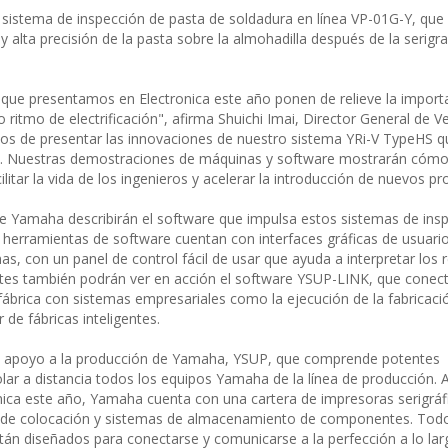
sistema de inspección de pasta de soldadura en línea VP-01G-Y, que
 alta precisión de la pasta sobre la almohadilla después de la serigra
 que presentamos en Electronica este año ponen de relieve la importa
 ritmo de electrificación", afirma Shuichi Imai, Director General de V
s de presentar las innovaciones de nuestro sistema YRi-V TypeHS q
s. Nuestras demostraciones de máquinas y software mostrarán cómo
itar la vida de los ingenieros y acelerar la introducción de nuevos pr
 de Yamaha describirán el software que impulsa estos sistemas de ins
as herramientas de software cuentan con interfaces gráficas de usuario 
 con un panel de control fácil de usar que ayuda a interpretar los 
antes también podrán ver en acción el software YSUP-LINK, que conec
ábrica con sistemas empresariales como la ejecución de la fabricació
 de fábricas inteligentes.
e apoyo a la producción de Yamaha, YSUP, que comprende potentes
olar a distancia todos los equipos Yamaha de la línea de producción.
nica este año, Yamaha cuenta con una cartera de impresoras serigráfi
 de colocación y sistemas de almacenamiento de componentes. Todo
diseñados para conectarse y comunicarse a la perfección a lo larg