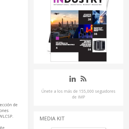
Únete a los más de 155,000 seguidores
de IMP
ección de
iones
 WLCSP.
MEDIA KIT
ite