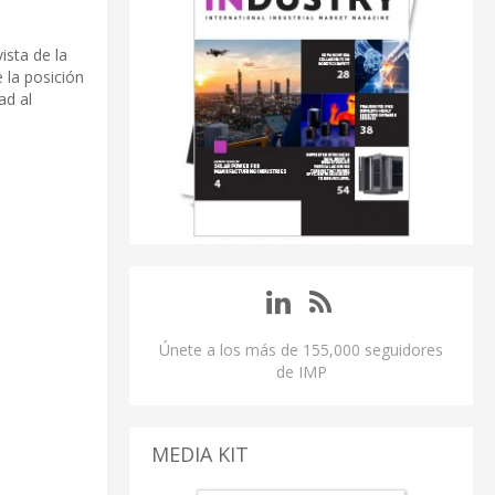
ista de la
 la posición
ad al
Únete a los más de 155,000 seguidores
de IMP
MEDIA KIT