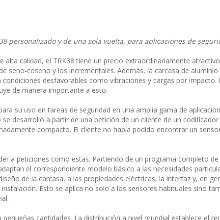
38 personalizado y de una sola vuelta, para aplicaciones de segur
alta calidad, el TRK38 tiene un precio extraordinariamente atractivo
 de seno-coseno y los incrementales. Además, la carcasa de aluminio 
en condiciones desfavorables como vibraciones y cargas por impacto. E
buye de manera importante a esto.
para su uso en tareas de seguridad en una amplia gama de aplicacione
e desarrolló a partir de una petición de un cliente de un codificador
madamente compacto. El cliente no había podido encontrar un sens
er a peticiones como estas. Partiendo de un programa completo de
 adaptan el correspondiente modelo básico a las necesidades particul
iseño de la carcasa, a las propiedades eléctricas, la interfaz y, en gen
 instalación. Esto se aplica no solo a los sensores habituales sino ta
al.
equeñas cantidades. La distribución a nivel mundial establece el req