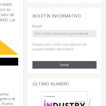
rollado
nsor es
icador de
BOLETÍN INFORMATIVO
3849). Las
Email
Únase a los 4 200+ suscriptores de
nuestro boletín electrónico
Enviar
ÚLTIMO NUMERO
muchas
gnético de
 El peso