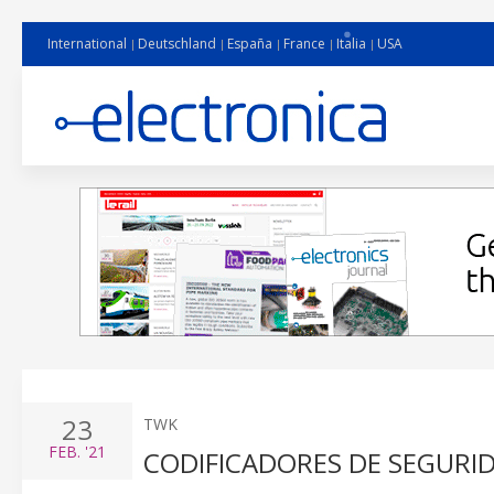
International
Deutschland
España
France
Italia
USA
23
TWK
FEB.
'21
CODIFICADORES DE SEGUR