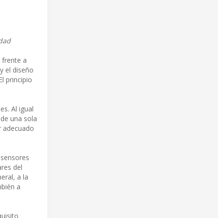
idad
 frente a
y el diseño
l principio
s. Al igual
 de una sola
or adecuado
 sensores
ares del
eral, a la
mbién a
uisito