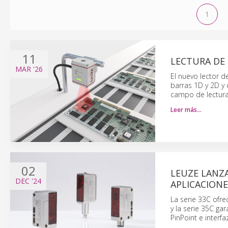
1
11
LECTURA DE 
MAR
'26
El nuevo lector d
barras 1D y 2D y 
campo de lectura
Leer más…
02
LEUZE LANZA
DEC
'24
APLICACIONE
La serie 33C ofre
y la serie 35C ga
PinPoint e interfa