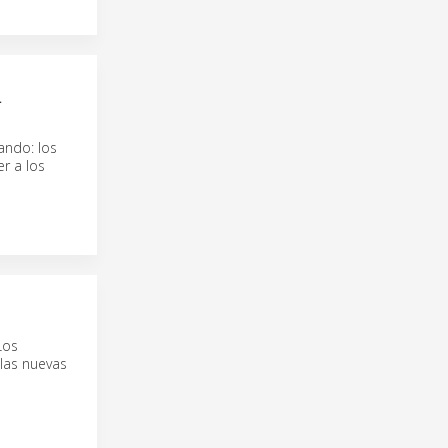
L
ando: los
r a los
Los
las nuevas