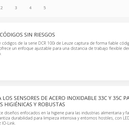
2
3
4
5
CÓDIGOS SIN RIESGOS
e códigos de la serie DCR 100i de Leuze captura de forma fiable códi
ofrece un enfoque ajustable para una distancia de trabajo flexible de
.
 LOS SENSORES DE ACERO INOXIDABLE 33C Y 35C P
S HIGIÉNICAS Y ROBUSTAS
ce diseños enfocados en la higiene para las industrias alimentaria y f
rantiza durabilidad para limpieza intensiva y entornos hostiles, con L
z IO-Link.