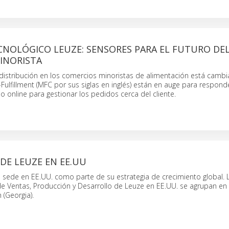
CNOLÓGICO LEUZE: SENSORES PARA EL FUTURO DE
INORISTA
a distribución en los comercios minoristas de alimentación está cambi
Fulfillment (MFC por sus siglas en inglés) están en auge para responde
o online para gestionar los pedidos cerca del cliente.
DE LEUZE EN EE.UU
u sede en EE.UU. como parte de su estrategia de crecimiento global. 
 Ventas, Producción y Desarrollo de Leuze en EE.UU. se agrupan en 
 (Georgia).