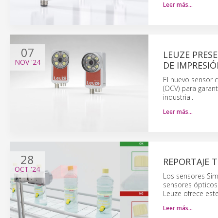
Leer más…
07
LEUZE PRESE
NOV
'24
DE IMPRESI
El nuevo sensor c
(OCV) para garant
industrial.
Leer más…
28
REPORTAJE 
OCT
'24
Los sensores Simp
sensores ópticos
Leuze ofrece este
Leer más…