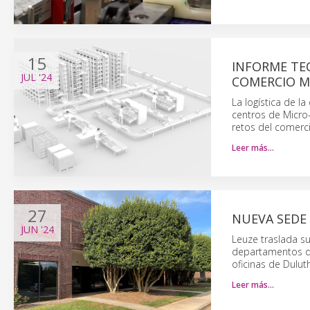
15
INFORME TE
JUL
'24
COMERCIO M
La logística de l
centros de Micro-
retos del comerci
Leer más…
27
NUEVA SEDE 
JUN
'24
Leuze traslada s
departamentos de
oficinas de Duluth
Leer más…