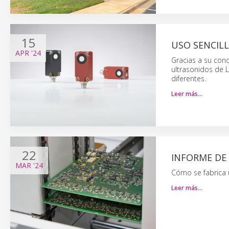
15
USO SENCILL
APR
'24
Gracias a su con
ultrasonidos de L
diferentes.
Leer más…
22
INFORME DE
MAR
'24
Cómo se fabrica u
Leer más…