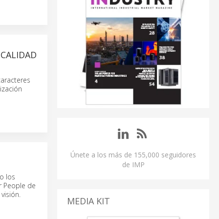
 CALIDAD
caracteres
tización
Únete a los más de 155,000 seguidores
de IMP
o los
r People de
visión.
MEDIA KIT