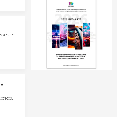
ás alcance
 A
ctricos.