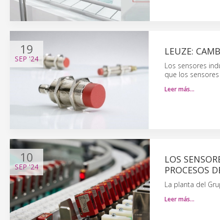
19
LEUZE: CAMB
SEP
'24
Los sensores indu
que los sensores 
Leer más…
10
LOS SENSOR
SEP
'24
PROCESOS D
La planta del Gr
Leer más…