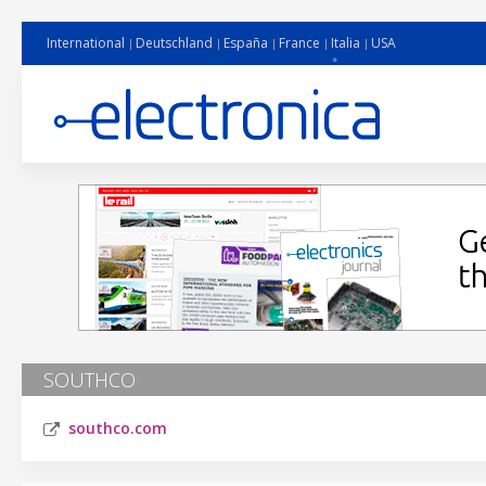
International
Deutschland
España
France
Italia
USA
SOUTHCO
southco.com