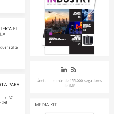
FICA EL
LA
ue facilita
Únete a los más de 155,000 seguidores
OTA PARA
de IMP
orios AC-
o del
MEDIA KIT