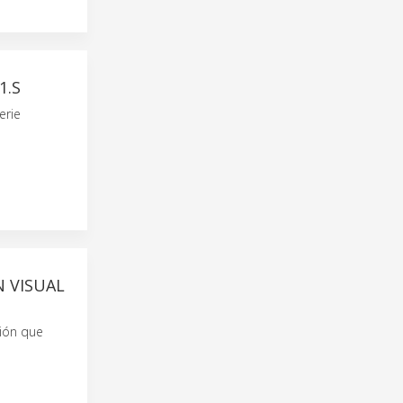
1.S
erie
N VISUAL
ión que