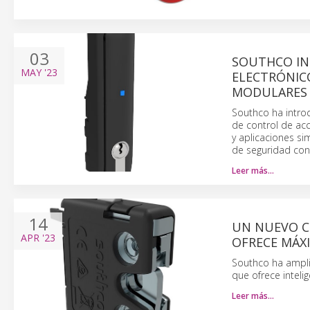
03
SOUTHCO IN
MAY
'23
ELECTRÓNIC
MODULARES
Southco ha intro
de control de ac
y aplicaciones si
de seguridad con 
Leer más…
14
UN NUEVO C
APR
'23
OFRECE MÁX
Southco ha ampli
que ofrece inteli
Leer más…