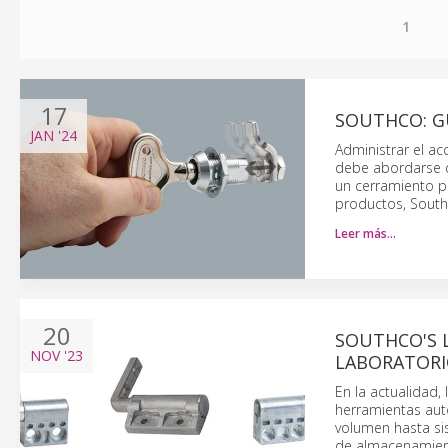
1
17
SOUTHCO: GU
JAN
'24
Administrar el ac
debe abordarse d
un cerramiento pu
productos, Southc
Leer más…
20
SOUTHCO'S L
NOV
'23
LABORATORI
En la actualidad,
herramientas aut
volumen hasta si
de almacenamient