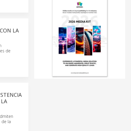
 CON LA
n
res de
ISTENCIA
 LA
admiten
 de la