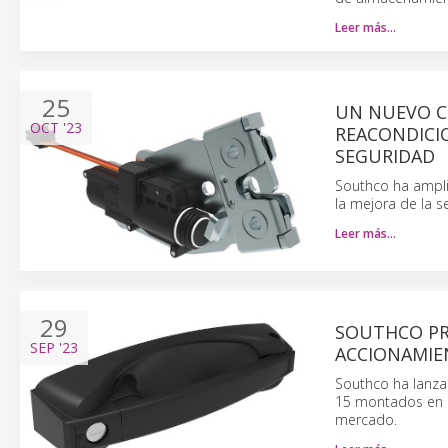
Leer más…
25
UN NUEVO CI
OCT
'23
REACONDICI
SEGURIDAD
Southco ha amplia
la mejora de la s
Leer más…
29
SOUTHCO PR
SEP
'23
ACCIONAMIEN
Southco ha lanza
15 montados en su
mercado.