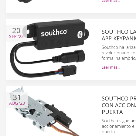
Leer más…
20
SOUTHCO LA
SEP
'23
APP KEYPAN
Southco ha lanza
revolucionario so
forma inalámbric
Leer más…
31
SOUTHCO PRE
AUG
'23
CON ACCION
PUERTA
Southco sigue am
accionamiento ele
puerta.