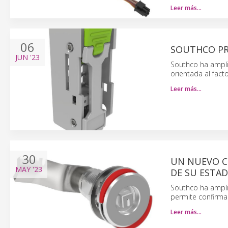
Leer más…
06
SOUTHCO PR
JUN
'23
Southco ha ampli
orientada al fact
Leer más…
30
UN NUEVO CI
MAY
'23
DE SU ESTA
Southco ha ampli
permite confirmac
Leer más…