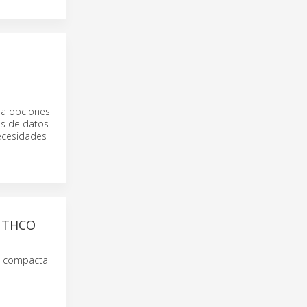
ra opciones
os de datos
necesidades
UTHCO
ón compacta