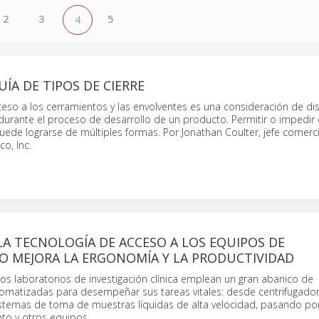
2
3
5
4
ÍA DE TIPOS DE CIERRE
ceso a los cerramientos y las envolventes es una consideración de d
urante el proceso de desarrollo de un producto. Permitir o impedir 
ede lograrse de múltiples formas. Por Jonathan Coulter, jefe comerci
o, Inc.
A TECNOLOGÍA DE ACCESO A LOS EQUIPOS DE
O MEJORA LA ERGONOMÍA Y LA PRODUCTIVIDAD
 los laboratorios de investigación clínica emplean un gran abanico de
omatizadas para desempeñar sus tareas vitales: desde centrifugado
stemas de toma de muestras líquidas de alta velocidad, pasando por f
o y otros equipos.