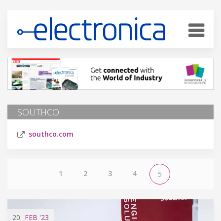
SOUTHCO
southco.com
1
2
3
4
5
20
FEB
'23