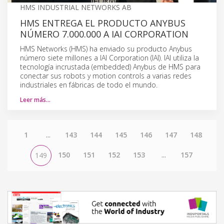
HMS INDUSTRIAL NETWORKS AB
HMS ENTREGA EL PRODUCTO ANYBUS
NÚMERO 7.000.000 A IAI CORPORATION
HMS Networks (HMS) ha enviado su producto Anybus
número siete millones a IAI Corporation (IAI). IAI utiliza la
tecnología incrustada (embedded) Anybus de HMS para
conectar sus robots y motion controls a varias redes
industriales en fábricas de todo el mundo.
Leer más…
1
...
143
144
145
146
147
148
150
151
152
153
...
157
149