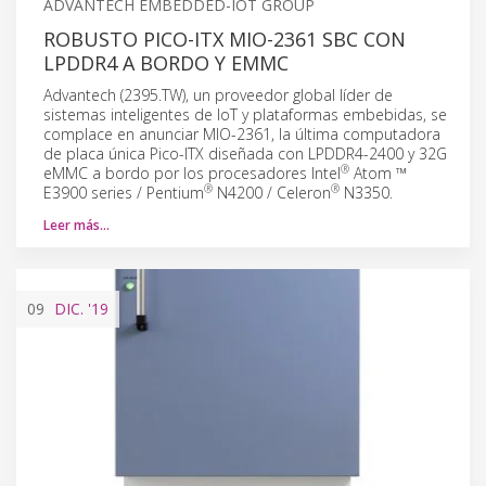
ADVANTECH EMBEDDED-IOT GROUP
ROBUSTO PICO-ITX MIO-2361 SBC CON
LPDDR4 A BORDO Y EMMC
Advantech (2395.TW), un proveedor global líder de
sistemas inteligentes de IoT y plataformas embebidas, se
complace en anunciar MIO-2361, la última computadora
de placa única Pico-ITX diseñada con LPDDR4-2400 y 32G
®
eMMC a bordo por los procesadores Intel
Atom ™
®
®
E3900 series / Pentium
N4200 / Celeron
N3350.
Leer más…
09
DIC.
'19