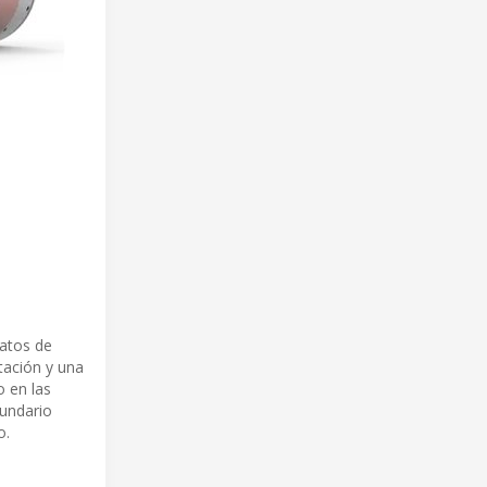
datos de
tación y una
 en las
cundario
o.