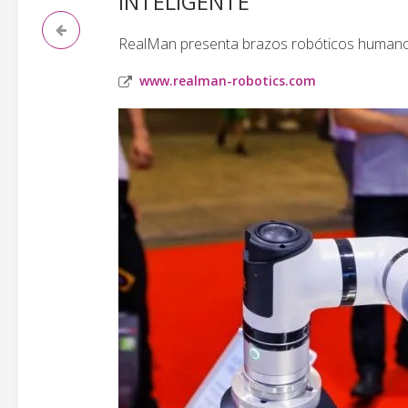
INTELIGENTE
RealMan presenta brazos robóticos humanoid
www.realman-robotics.com