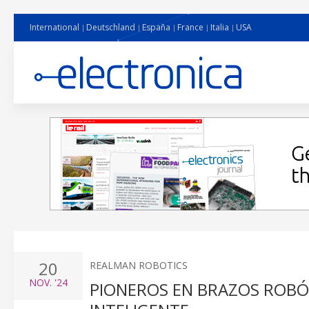
International
Deutschland
España
France
Italia
USA
20
REALMAN ROBOTICS
NOV.
'24
PIONEROS EN BRAZOS ROBÓ