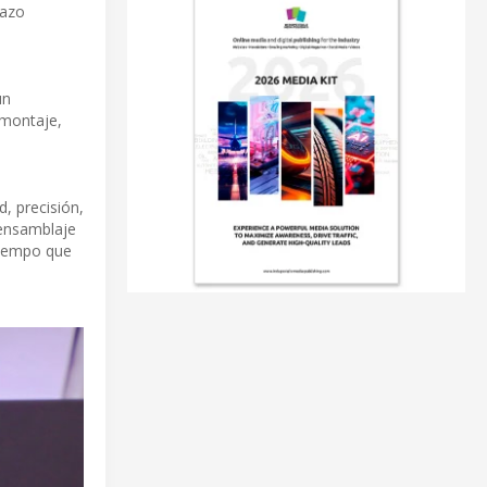
razo
un
 montaje,
, precisión,
 ensamblaje
tiempo que