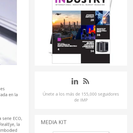
des
Únete a los más de 155,000 seguidores
rada en la
de IMP
a serie ECO,
MEDIA KIT
RealEye, la
 Embodied