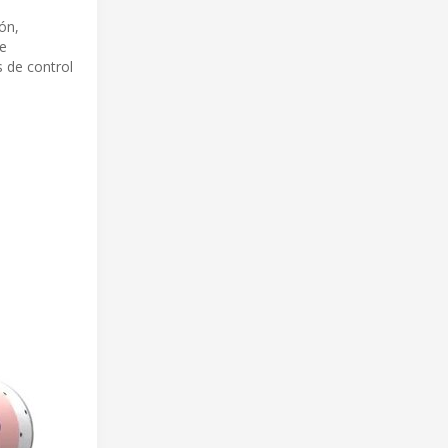
ón,
ce
 de control