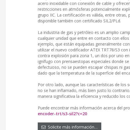
acero inoxidable con conexión de cable y ofrecen
restricciones en atmósferas potencialmente explo
grupo IIC. La certificación es válida, entre otras
disponible también con certificado SIL2/PLd.
La industria de gas y petróleo es un amplio cam
cualquier unidad que entre en contacto con ellos 
ejemplo, que están equipadas generalmente con
utilizar el nuevo codificador ATEX TRT78/S3 con
contra explosión para zona 1, un dos por uno en
ignífugo con prensaestopas especiales donde se i
defectuoso, no se pueden escapar chispas ni gase
dado que la temperatura de la superficie del enc
Por otro lado, aunque las características de los
no se han inflamado, más bien justo lo contrari
manera significativa la eficiencia y reducido los c
Puede encontrar más información acerca del pr
encoder-trt/s3-sil2?c=20
Solicite más información…