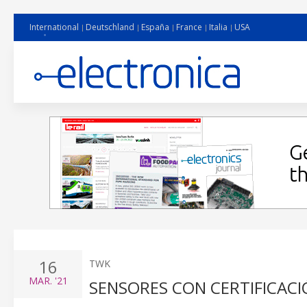
International
Deutschland
España
France
Italia
USA
16
TWK
MAR.
'21
SENSORES CON CERTIFICACIÓ