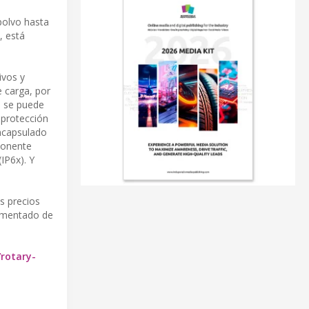
polvo hasta
, está
ivos y
e carga, por
, se puede
 protección
encapsulado
ponente
IP6x). Y
s precios
aumentado de
rotary-