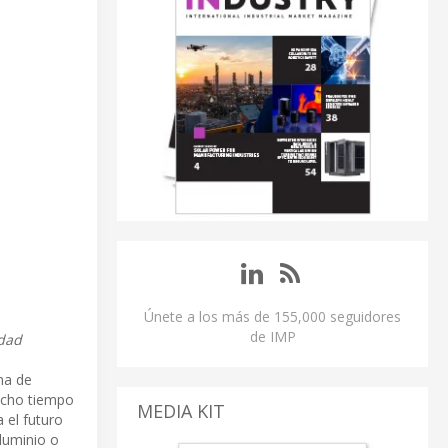
Únete a los más de 155,000 seguidores
de IMP
idad
ama de
mucho tiempo
MEDIA KIT
 el futuro
luminio o