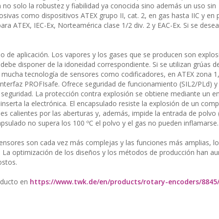
 no solo la robustez y fiabilidad ya conocida sino además un uso sin
sivas como dispositivos ATEX grupo II, cat. 2, en gas hasta IIC y en 
, para ATEX, IEC-Ex, Norteamérica clase 1/2 div. 2 y EAC-Ex. Si se desea
po de aplicación. Los vapores y los gases que se producen son explos
debe disponer de la idoneidad correspondiente. Si se utilizan grúas d
 mucha tecnología de sensores como codificadores, en ATEX zona 1
 interfaz PROFIsafe. Ofrece seguridad de funcionamiento (SIL2/PLd) y
 seguridad. La protección contra explosión se obtiene mediante un 
nserta la electrónica. El encapsulado resiste la explosión de un com
s calientes por las aberturas y, además, impide la entrada de polvo (
apsulado no supera los 100 ºC el polvo y el gas no pueden inflamarse.
 sensores son cada vez más complejas y las funciones más amplias, lo
o. La optimización de los diseños y los métodos de producción han 
ostos.
oducto en
https://www.twk.de/en/products/rotary-encoders/8845/