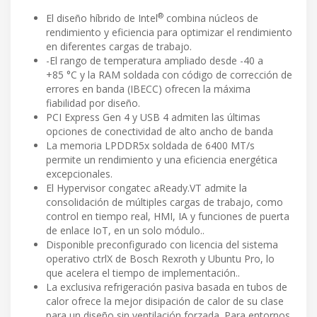
®
El diseño híbrido de Intel
combina núcleos de
rendimiento y eficiencia para optimizar el rendimiento
en diferentes cargas de trabajo.
-El rango de temperatura ampliado desde -40 a
+85 °C y la RAM soldada con código de corrección de
errores en banda (IBECC) ofrecen la máxima
fiabilidad por diseño.
PCI Express Gen 4 y USB 4 admiten las últimas
opciones de conectividad de alto ancho de banda
La memoria LPDDR5x soldada de 6400 MT/s
permite un rendimiento y una eficiencia energética
excepcionales.
El Hypervisor congatec aReady.VT admite la
consolidación de múltiples cargas de trabajo, como
control en tiempo real, HMI, IA y funciones de puerta
de enlace IoT, en un solo módulo..
Disponible preconfigurado con licencia del sistema
operativo ctrlX de Bosch Rexroth y Ubuntu Pro, lo
que acelera el tiempo de implementación..
La exclusiva refrigeración pasiva basada en tubos de
calor ofrece la mejor disipación de calor de su clase
para un diseño sin ventilación forzada. Para entornos