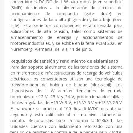
convertidores DC-DC de 1 W para montaje en superficie
(SMD) destinados a la alimentación de circuitos de
accionamiento de compuerta (gate drive) en
configuraciones de lado alto (high-side) y lado bajo (low-
side). Esta serie de componentes está diseñada para
aplicaciones de alta tensión, tales como sistemas de
almacenamiento de energía y accionamientos de
motores industriales, y se exhibe en la feria PCIM 2026 en
Núremberg, Alemania, del 9 al 11 de junio.
Requisitos de tensión y rendimiento de aislamiento
Para dar soporte al aumento de las tensiones del sistema
en microrredes e infraestructuras de recarga de vehículos
eléctricos, los convertidores utilizan una tecnología de
transformador de bobina de bloque (block-coil). Los
dispositivos de 1 W admiten tensiones de entrada
nominales de 12 V, 15 V y 24 V, proporcionando salidas
dobles reguladas de +15 V/-3 V, +15 V/-5 V y +18 V/-2.5 V.
El hardware se prueba al 100 % a 6 kVDC durante un
segundo y está calificado al mismo nivel durante un
minuto. Reconocidas bajo la norma UL62368-1, las
unidades cuentan con aislamiento reforzado con una
tensión de resistencia continua de la barrera de 2.2 kVDC