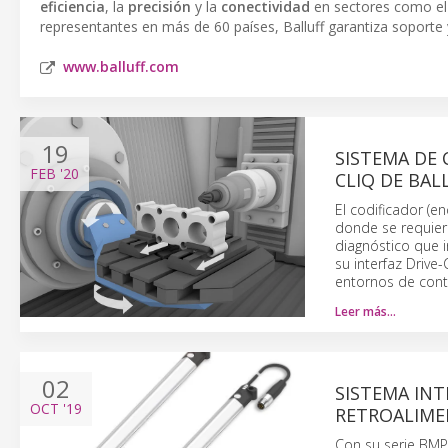
eficiencia
, la
precisión
y la
conectividad
en sectores como e
representantes en más de 60 países, Balluff garantiza soporte y
www.balluff.com
19
SISTEMA DE 
FEB
'20
CLIQ DE BAL
El codificador (e
donde se requiera
diagnóstico que 
su interfaz Drive
entornos de cont
Leer más…
02
SISTEMA INT
OCT
'19
RETROALIME
Con su serie BMP