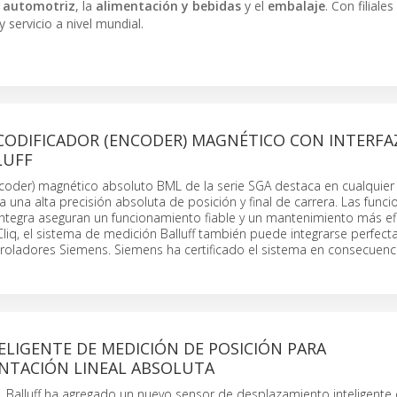
l
automotriz
, la
alimentación y bebidas
y el
embalaje
. Con filiales
 servicio a nivel mundial.
CODIFICADOR (ENCODER) MAGNÉTICO CON INTERFAZ
LUFF
ncoder) magnético absoluto BML de la serie SGA destaca en cualquier 
 una alta precisión absoluta de posición y final de carrera. Las func
integra aseguran un funcionamiento fiable y un mantenimiento más ef
-Cliq, el sistema de medición Balluff también puede integrarse perfec
roladores Siemens. Siemens ha certificado el sistema en consecuenci
ELIGENTE DE MEDICIÓN DE POSICIÓN PARA
NTACIÓN LINEAL ABSOLUTA
, Balluff ha agregado un nuevo sensor de desplazamiento inteligente