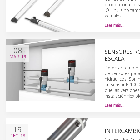
proporciona no s
IO-Link, sino tam
actuales.
Leer más…
08
SENSORES R
MAR
'19
ESCALA
Detectar tempera
de sensores para
hidráulicos. Son
un sensor Pt1000.
que las versione
instalación flexibl
Leer más…
19
INTERCAMBIO
DEC
'18
Convertidor IO-Li