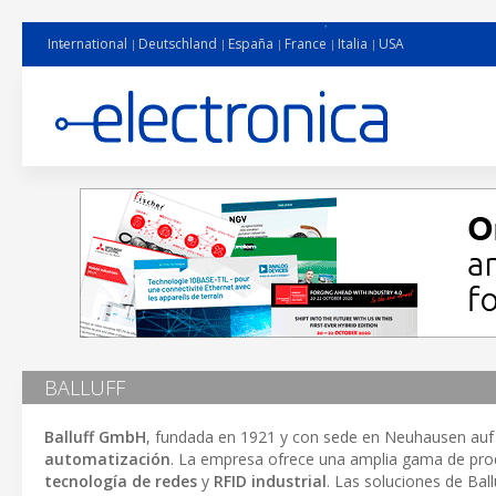
International
Deutschland
España
France
Italia
USA
BALLUFF
Balluff GmbH
, fundada en 1921 y con sede en Neuhausen auf d
automatización
. La empresa ofrece una amplia gama de pro
tecnología de redes
y
RFID industrial
. Las soluciones de Bal