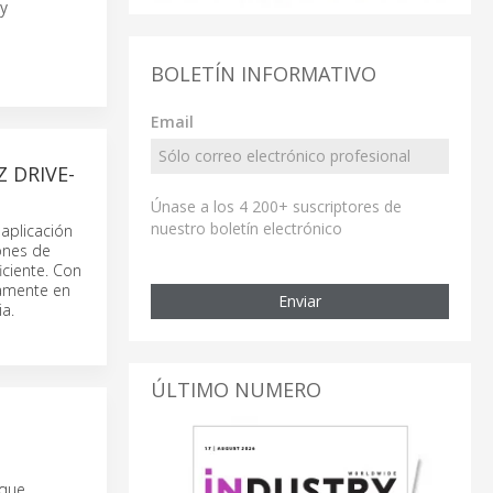
 y
BOLETÍN INFORMATIVO
Email
 DRIVE-
Únase a los 4 200+ suscriptores de
nuestro boletín electrónico
aplicación
iones de
iciente. Con
tamente en
Enviar
a.
ÚLTIMO NUMERO
 que