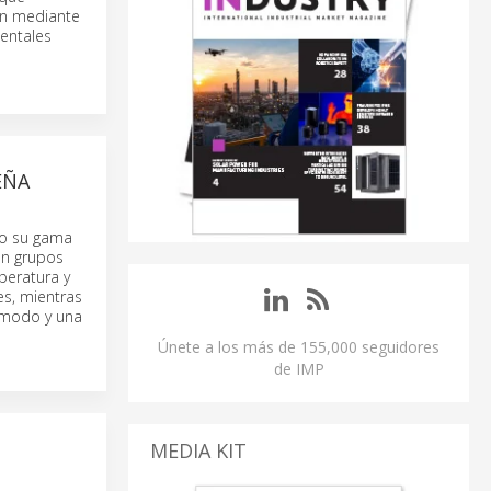
ón mediante
ientales
EÑA
do su gama
en grupos
peratura y
es, mientras
cómodo y una
Únete a los más de 155,000 seguidores
de IMP
MEDIA KIT