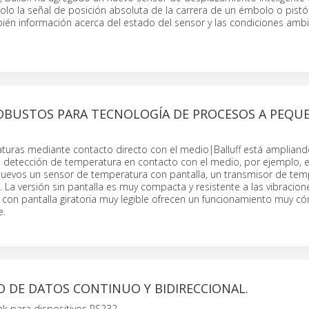
olo la señal de posición absoluta de la carrera de un émbolo o pist
bién información acerca del estado del sensor y las condiciones amb
OBUSTOS PARA TECNOLOGÍA DE PROCESOS A PEQU
turas mediante contacto directo con el medio|Balluff está amplian
 detección de temperatura en contacto con el medio, por ejemplo, 
 nuevos un sensor de temperatura con pantalla, un transmisor de tem
 La versión sin pantalla es muy compacta y resistente a las vibracion
s con pantalla giratoria muy legible ofrecen un funcionamiento muy 
e.
 DE DATOS CONTINUO Y BIDIRECCIONAL.
nk para dispositivos RS232