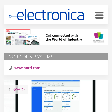
NORD DRIVESYSTEMS
www.nord.com
14
NOV
'24