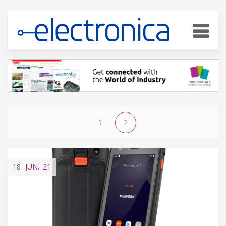
1
2
18
JUN.
'21