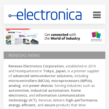
RENESAS NEWS
Renesas Electronics Corporation
, established in 2010
and headquartered in
Tokyo, Japan
, is a premier supplier
of
advanced semiconductor solutions
, including
microcontrollers (MCUs)
,
microprocessors (MPUs)
,
analog
, and
power devices
. Serving industries such as
automotive
,
industrial automation
,
home
electronics
, and
information communication
technology (ICT)
, Renesas delivers
high-performance
,
energy-efficient
, and
secure
products that drive