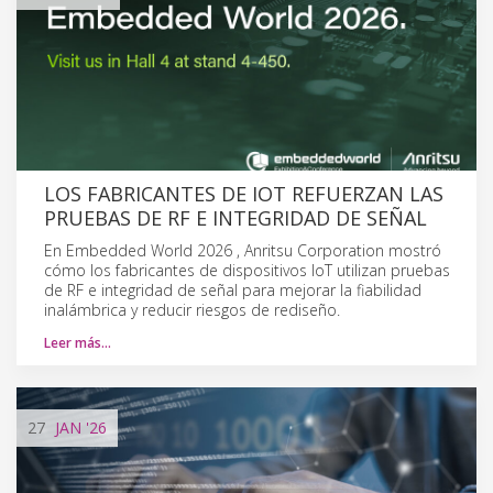
LOS FABRICANTES DE IOT REFUERZAN LAS
PRUEBAS DE RF E INTEGRIDAD DE SEÑAL
En Embedded World 2026 , Anritsu Corporation mostró
cómo los fabricantes de dispositivos IoT utilizan pruebas
de RF e integridad de señal para mejorar la fiabilidad
inalámbrica y reducir riesgos de rediseño.
Leer más…
27
JAN
'26