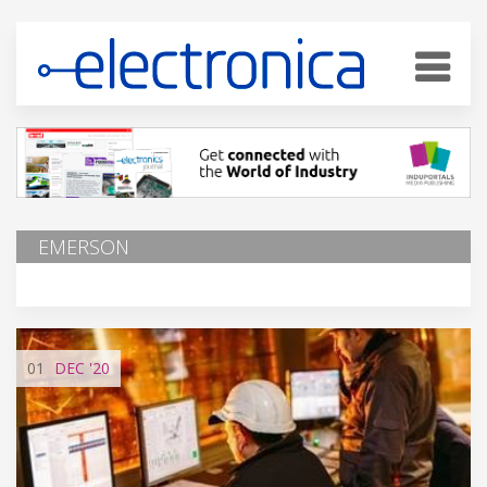
EMERSON
01
DEC
'20