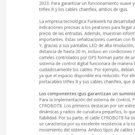
2023. Para garantizar un funcionamiento suave y 
triflex R y los cables chainflex, ambos de igus.
La empresa tecnológica Funkwerk ha desarrollado 
indicaciones precisas a los peatones para llegar a
precio de las entradas. Además, muestran infor
importantes. Estas señalizaciones cuentan con fl
Y, gracias a sus pantallas LED de alta resolució
distancia de hasta 20 m, incluso en condiciones
carteles controlados por GPS forman parte de un
sistema de control digital funcionara de manera 
cuidadosamente los cables. Por ejemplo, debían
ya que el espacio disponible era reducido. Por e
portacables triflex R y sus cables chainflex, que d
Los componentes igus garantizan un suminist
Para la implementación del sistema de control, F
CFROBOT8. Los primeros destacan por ser extrem
dinámicas y radios de curvatura pequeños, lo que 
fiabilidad. Por su parte, el cable CFROBOT8 ha s
se caracteriza por su excelente resistencia a la 
movimiento del sistema. Ambos tipos de cables s