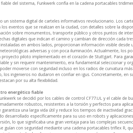
fiable del sistema, Funkwerk confía en la cadena portacables tridime
un sistema digital de carteles informativos revolucionario. Los cart
 los eventos que se realizan en la ciudad, con detalles sobre la disponi
mación sobre monumentos, transporte público y otros puntos de inte
echas digitales que indican el camino y cambian de dirección cada tre
n, instaladas en ambos lados, proporcionan información visible desde 
 meteorológicas adversas y con poca iluminación. Actualmente, los po
 proyecto piloto implementado en el corazón de Stuttgart. Para garan
fiable y sin requerir mantenimiento, era fundamental seleccionar y or
 poder moverse con seguridad incluso en los radios de curvatura má
llo, los ingenieros no dudaron en confiar en igus. Concretamente, en 
estacan por su alta flexibilidad.
ro energético fiable
unkwerk se decidió por los cables de control CF77.UL y el cable de b
adamente robustos, resistentes a la torsión y perfectos para aplic
garantiza una larga vida útil y reduce los tiempos de inactividad graci
ido desarrollado específicamente para su uso en robots y aplicaciones
torsión, lo que significaba una gran ventaja para las complejas secuen
e guían con seguridad mediante una cadena portacables triflex R, que