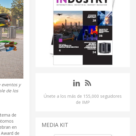
e eventos y
ble de los
Únete a los más de 155,000 seguidores
de IMP
stema de
ntornos
MEDIA KIT
lebran en
m Award de