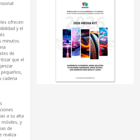
nsional
eles ofrecen
bilidad y el
rés
s minutos.
una
stes de
tizar que el
ganizar
s pequeños,
su cadena
us
aciones
as a su alta
 móviles, y
cias de
 realiza