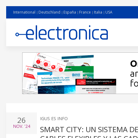
International
Deutschland
España
France
Italia
USA
26
IGUS ES INFO
NOV.
'24
SMART CITY: UN SISTEMA D