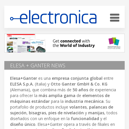
ELESA + GANTER NEWS
Elesa+Ganter
es una
empresa conjunta global
entre
ELESA S.p.A.
(Italia) y
Otto Ganter GmbH & Co. KG
(Alemania), que combina más de
50 años
de experiencia
para ofrecer la
más amplia gama
de
elementos de
máquinas estándar
para la
industria mecánica
. Su
portafolio de productos incluye
volantes
,
palancas de
sujeción
,
bisagras
,
pies de nivelación
y
manijas
, todos
diseñados con un enfoque en la
funcionalidad
y el
diseño único
. Elesa+Ganter opera a través de filiales en