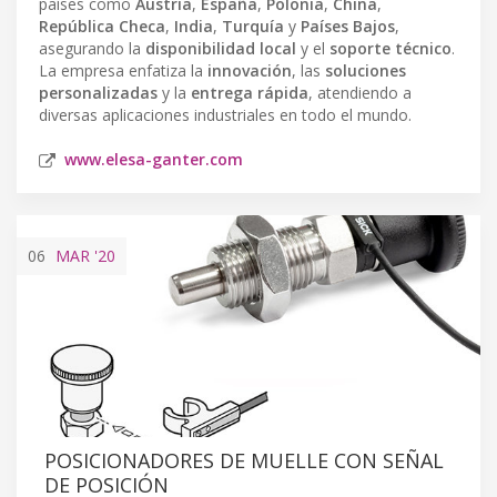
países como
Austria
,
España
,
Polonia
,
China
,
República Checa
,
India
,
Turquía
y
Países Bajos
,
asegurando la
disponibilidad local
y el
soporte técnico
.
La empresa enfatiza la
innovación
, las
soluciones
personalizadas
y la
entrega rápida
, atendiendo a
diversas aplicaciones industriales en todo el mundo.
www.elesa-ganter.com
06
MAR
'20
POSICIONADORES DE MUELLE CON SEÑAL
DE POSICIÓN