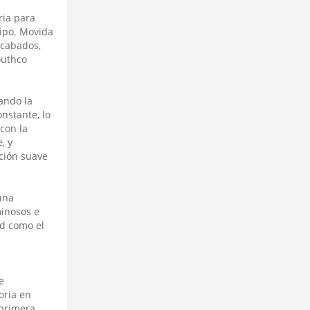
ria para
tipo. Movida
acabados,
outhco
ando la
nstante, lo
con la
, y
ación suave
una
minosos e
d como el
e
oria en
 primera