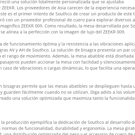
freció una solución totalmente personalizada que se ajustaba
e ZEEKR. Los proveedores de Asia carecen de la experiencia necesa
este es el primer intento de Southco de crear un producto de este 
oró con un proveedor profesional de cuero para explorar diversos 
 magnífico ZEEKR 009. Como resultado, la mesa desarrollada por S
se alinea a la perfección con la imagen de lujo del ZEEKR 009.
a de funcionamiento óptima y la resistencia a las vibraciones aplic
agras AV y AH de Southco. La solución de bisagra presenta un par co
o el rango de movimiento. Además, la mesa abatible está diseñada 
pasajeros pueden accionar la mesa con facilidad y silenciosamente
n caso de vibraciones o cargas dinámicas, lo que facilita una oper
n bisagras permite que las mesas abatibles se desplieguen hasta 
 y guarden fácilmente cuando no se utilizan. Diga adiós a los volu
ado una solución optimizada que maximiza tanto la funcionalida
 la producción ejemplifica la dedicación de Southco al desarrollo d
s normas de funcionalidad, durabilidad y ergonomía. La mesa girat
d, una distribución optimizada del peso y el accesorio de cuero de