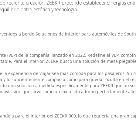
de reciente creación, ZEEKR pretende establecer sinergias entr
uilibrio entre estética y tecnología.
lente (VEP) de la compañía, lanzado en 2022. Redefine el VEP, comb
table. Para el interior, ZEEKR buscó una solución de mesa plegable
e la experiencia de viajar sea más cómoda para los pasajeros. Su 
era y lo suficientemente compacta como para quedar oculta en el r
ñado una solución a medida específicamente para ZEEKR que no sol
tomóvil, sino que sirve como un exquisito adorno perfectamente ali
ndeja para el interior del ZEEKR 009, lo que requería una gran c