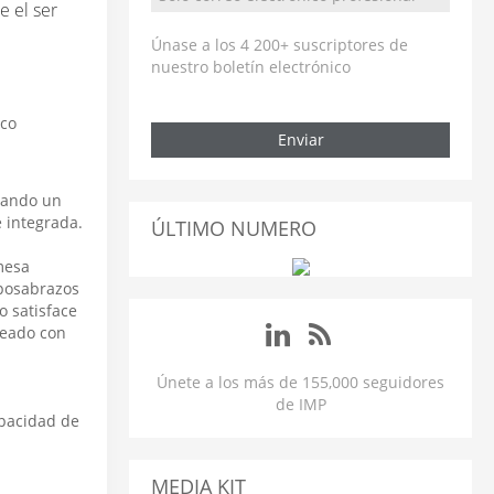
e el ser
Únase a los 4 200+ suscriptores de
nuestro boletín electrónico
Enviar
inando un
 integrada.
ÚLTIMO NUMERO
mesa
eposabrazos
o satisface
neado con
Únete a los más de 155,000 seguidores
de IMP
apacidad de
MEDIA KIT