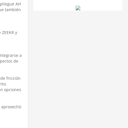
 pliegue AH
que también
de ZEEKR y
ntegrarse a
spectos de
de fricción
nto.
an opciones
o aprovechó