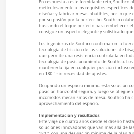
En respuesta a este formidable reto, Southco o
meticulosamente a los requisitos específicos d
diseñar y fabricar mesas abatibles, por lo que 
por su pasión por la perfección, Southco colab
buscando el toque perfecto para embellecer el
consigue un aspecto elegante y sofisticado que 
Los ingenieros de Southco confirmaron la fuerz
tecnología de fricción de las soluciones de bis
que permite una resistencia controlada en tod
tecnología de posicionamiento de Southco. Los 
mantenerla fija en cualquier posición incluso e
en 180 ° sin necesidad de ajustes.
Ocupando un espacio mínimo, esta solución co
posición horizontal segura, y luego se plieguen
incómodos mecanismos de mesa: Southco ha cre
aprovechamiento del espacio.
Implementación y resultados
Este viaje de cuatro años desde el diseño hasta
soluciones innovadoras que van más allá de la
180 °, con una desviación mínima de la planitu