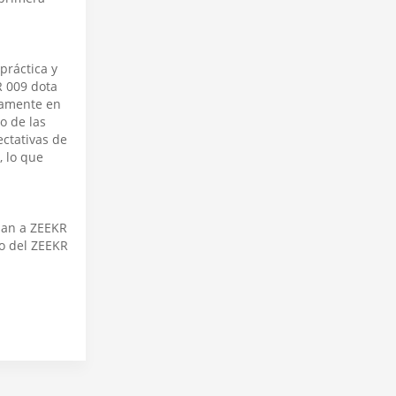
práctica y
R 009 dota
ctamente en
o de las
ectativas de
, lo que
lsan a ZEEKR
vo del ZEEKR