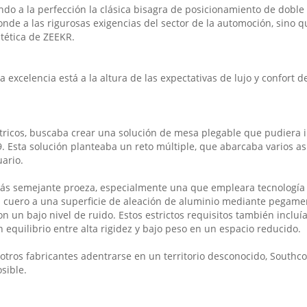
do a la perfección la clásica bisagra de posicionamiento de doble
ponde a las rigurosas exigencias del sector de la automoción, sino 
tética de ZEEKR.
 excelencia está a la altura de las expectativas de lujo y confort 
ricos, buscaba crear una solución de mesa plegable que pudiera i
09. Esta solución planteaba un reto múltiple, que abarcaba varios a
uario.
más semejante proeza, especialmente una que empleara tecnología 
 del cuero a una superficie de aleación de aluminio mediante pegame
n un bajo nivel de ruido. Estos estrictos requisitos también incluí
equilibrio entre alta rigidez y bajo peso en un espacio reducido.
 otros fabricantes adentrarse en un territorio desconocido, Southc
sible.